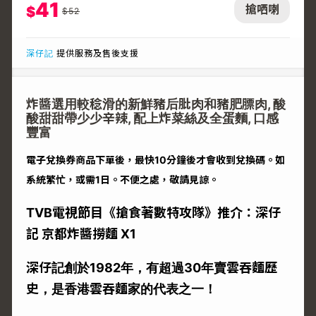
41
搶哂喇
$
$
52
深仔記
提供服務及售後支援
炸醬選用較稔滑的新鮮豬后肶肉和豬肥膘肉, 酸
酸甜甜帶少少辛辣, 配上炸菜絲及全蛋麵, 口感
豐富
電子兌換券商品下單後，最快10分鐘後才會收到兌換碼。如
系統繁忙，或需1日。不便之處，敬請見諒。
TVB電視節目《搶食著數特攻隊》推介：深仔
記 京都炸醬撈麵 X1
深仔記創於1982年，有超過30年賣雲吞麵歷
史，是香港雲吞麵家的代表之一！