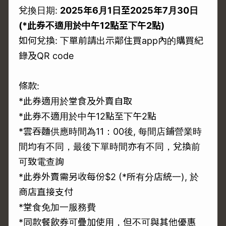
兌換日期:
2025年6月1日至2025年7月30日
(*此券不適用於中午12點至下午2點)
如何兌換: 下單前請出示鄰住買app內的購買紀
錄及QR code
條款:
*此券適用於堂食及外賣自取
*此券不適用於中午12點至下午2點
*雲吞麵供應時間為11：00後, 每間店鋪營業時
間均有不同，最後下單時間亦有不同，兌換前
可致電查詢
*此券外賣需另收每份$2 (*所有分店統一), 於
商店直接支付
*堂食免加一服務費
*同款餐飲券可疊加使用，但不可與其他優惠