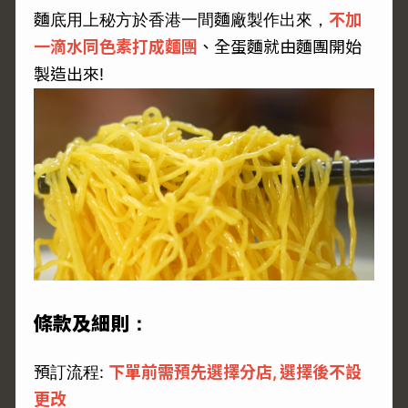
麵底用上秘方於香港一間麵廠製作出來，
不加
一滴水同色素打成麵團
、全蛋麵就由麵團開始
製造出來!
條款及細則：
預訂流程:
下單前需預先選擇分店, 選擇後不設
更改