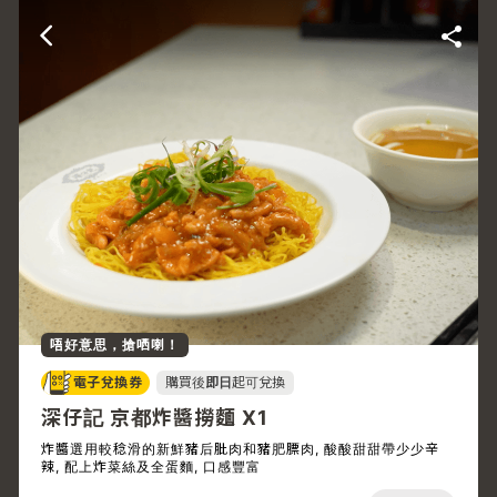
唔好意思，搶哂喇！
電子兌換券
購買後
即日
起可兌換
深仔記 京都炸醬撈麵 X1
炸醬選用較稔滑的新鮮豬后肶肉和豬肥膘肉, 酸酸甜甜帶少少辛
辣, 配上炸菜絲及全蛋麵, 口感豐富