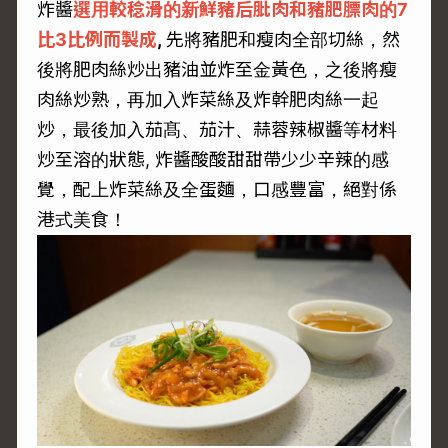
炸醬
選用較稔滑的新鮮豬后肶肉和豬肥膘肉的7
比3比例而製成
,
先將豬肥和瘦肉全部切絲，然
後將肥肉絲炒出豬油並炸至金黃色，之後將瘦
肉絲炒熟，再加入炸菜絲及炸幹肥肉絲一起
炒，最後加入茄髙、茄汁、蒜蓉辣椒醬等材料
炒至溶的狀態, 炸醬酸酸甜甜帶少少辛辣的感
覺，配上炸菜絲及全蛋麵，口感豐富，絕對係
港式美食！