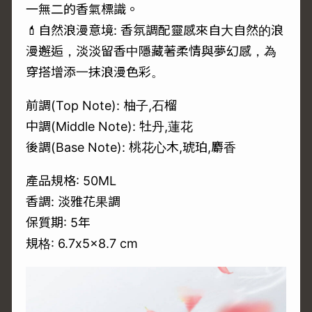
一無二的香氣標識。
💄自然浪漫意境: 香氛調配靈感來自大自然的浪
漫邂逅，淡淡留香中隱藏著柔情與夢幻感，為
穿搭增添一抹浪漫色彩。
前調(Top Note): 柚子,石榴
中調(Middle Note): 牡丹,蓮花
後調(Base Note): 桃花心木,琥珀,麝香
產品規格: 50ML
香調: 淡雅花果調
保質期: 5年
規格: 6.7x5x8.7 cm