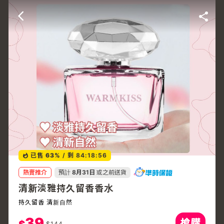
已售
63%
/
剩 84:18:56
熱賣推介
預計
8月31日
或之前送貨
清新淡雅持久留香香水
持久留香 清新自然
39
$
144