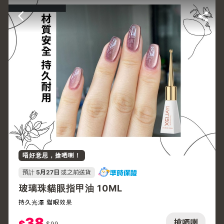
唔好意思，搶哂喇！
預計
5月27日
或之前送貨
玻璃珠貓眼指甲油 10ML
持久光澤 貓眼效果
38
搶哂喇
$
99