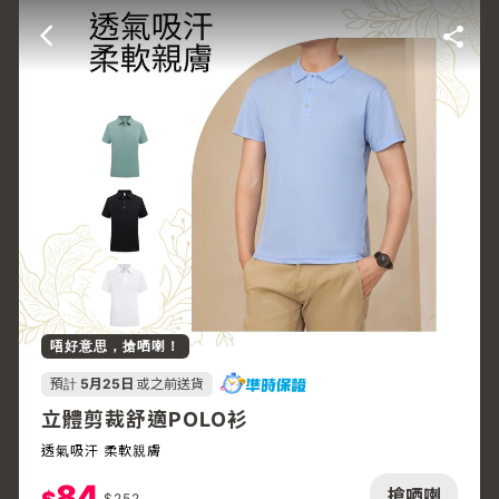
唔好意思，搶哂喇！
預計
5月25日
或之前送貨
立體剪裁舒適POLO衫
透氣吸汗 柔軟親膚
84
搶哂喇
$
252