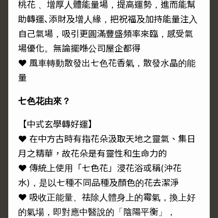
桃花 、增厚人體能量場，提高運勢，進而能幫
助轉運､添財及增人緣，把祝福及加持能量注入
自己氣場，吸引更圓滿豐盛頻率來臨，感受氣
場優化。無論擺喺公司屋企都得
♥ 風車轉動散發出七色花香氣，散發水晶的能
量
七色花由來？
【中式玄學轉好運】
♥ 在中方古時有指花朵汲取天地之靈氣、集日
月之精華，故花朵是有靈性和生命力的
♥ 傳統上使用「七色花」浸花浴或稱(沖花
水)，是以七種不同品種及顏色的花去潔淨
♥ 吸收正能量、祛除人體身上的霉氣，換上好
的氣場，即對應中醫說的「陰陽平衡」，