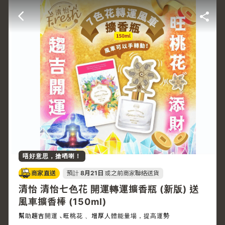
唔好意思，搶哂喇！
商家直送
預計
8月21日
或之前商家聯絡送貨
清怡 清怡七色花 開運轉運擴香瓶 (新版) 送
風車擴香棒 (150ml)
幫助趨吉開運 ､旺桃花 、增厚人體能量場，提高運勢