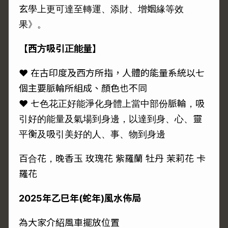
玄學上更可達至轉運、添財、增姻緣等效
果》。
【西方吸引正能量】
♥ 在古印度及西方所指，人體的能量系統以七
個主要脈輪所組成、顏色也不同
♥ 七色花正好能淨化身體上當中部份脈輪，吸
引好的能量及氣場到身邊，以達到身、心、靈
平衡及吸引美好的人、事、物到身邊
百合花，晚香玉 玫瑰花 紫羅蘭 牡丹 茉莉花 卡
羅花
2025年乙巳年(蛇年)風水佈局
為大家介紹風車擺放位置