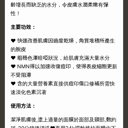
齡增長而缺乏的水分，令皮膚水潤柔嫩有彈
性！
主要功效：
♥ 快速改善肌膚因過度乾燥，角質堆積所產生
的脫皮
♥ 粗糙色澤暗啞狀況，給肌膚充滿大量水分
♥ NMN得以加速收復痘印，使得表皮細胞更新
不受阻滯
♥ 含的大量營養素直接供痘印傷口修補所需快
速淡化色素沉著
使用方法：
潔淨肌膚後,塗上適量的面膜於面部及頸部,敷約