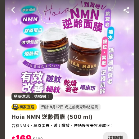
唔好意思，搶哂喇！
商家直送
預計
8月17日
或之前商家聯絡送貨
Hoia NMN 逆齡面膜 (500 ml)
含有NMN、膠原蛋白、透明質酸、煙酰胺等美容液成份！
169
搶哂喇
$
199