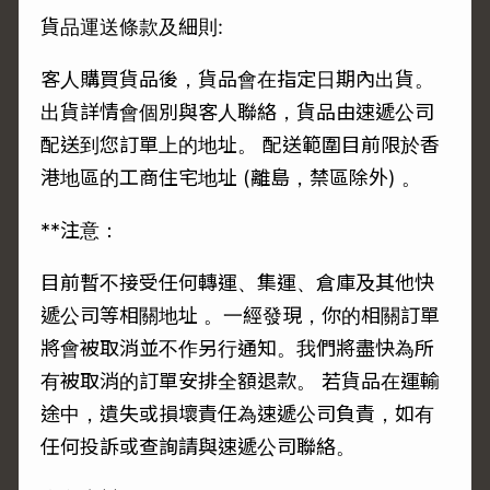
貨品運送條款及細則:
客人購買貨品後，貨品會在指定日期內出貨。
出貨詳情會個別與客人聯絡，貨品由速遞公司
配送到您訂單上的地址。 配送範圍目前限於香
港地區的工商住宅地址 (離島，禁區除外) 。
**注意：
目前暫不接受任何轉運、集運、倉庫及其他快
遞公司等相關地址 。一經發現，你的相關訂單
將會被取消並不作另行通知。我們將盡快為所
有被取消的訂單安排全額退款。 若貨品在運輸
途中，遺失或損壞責任為速遞公司負責，如有
任何投訴或查詢請與速遞公司聯絡。