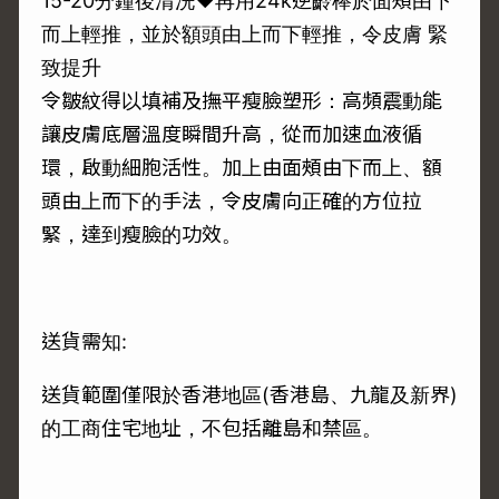
15-20分鐘後清洗❤再用24k逆齡棒於面頰由下
而上輕推，並於額頭由上而下輕推，令皮膚 緊
致提升
令皺紋得以填補及撫平瘦臉塑形：高頻震動能
讓皮膚底層溫度瞬間升高，從而加速血液循
環，啟動細胞活性。加上由面頰由下而上、額
頭由上而下的手法，令皮膚向正確的方位拉
緊，達到瘦臉的功效。
送貨需知:
送貨範圍僅限於香港地區(香港島、九龍及新界)
的工商住宅地址，不包括離島和禁區。