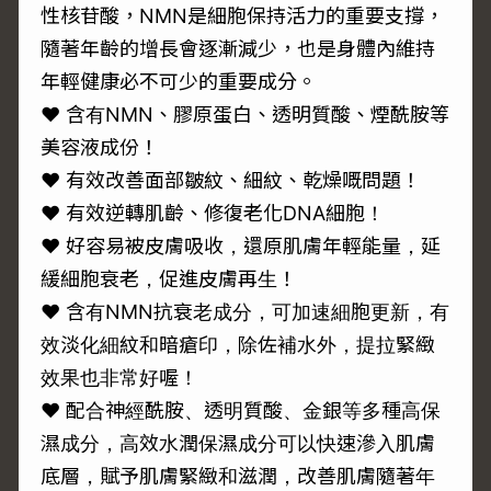
性核苷酸，NMN是細胞保持活力的重要支撐，
隨著年齡的增長會逐漸減少，也是身體內維持
年輕健康必不可少的重要成分。
♥ 含有NMN、膠原蛋白、透明質酸、煙酰胺等
美容液成份！
♥ 有效改善面部皺紋、細紋、乾燥嘅問題！
♥ 有效逆轉肌齡、修復老化DNA細胞！
♥ 好容易被皮膚吸收，還原肌膚年輕能量，延
緩細胞衰老，促進皮膚再生！
♥ 含有NMN抗衰老成分，可加速細胞更新，有
效淡化細紋和暗瘡印，除佐補水外，提拉緊緻
效果也非常好喔！
♥ 配合神經酰胺、透明質酸、金銀等多種高保
濕成分，高效水潤保濕成分可以快速滲入肌膚
底層，賦予肌膚緊緻和滋潤，改善肌膚隨著年