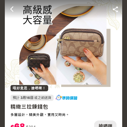
唔好意思，搶哂喇！
預計
3月16日
或之前送貨
精緻三拉鍊錢包
多層設計，精美外觀，實用又時尚。
68
搶哂喇
$
204