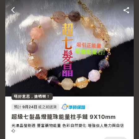
唔好意思，搶哂喇！
預計
9月24日
或之前送貨
超級七髮晶燈籠珠能量柱手鏈 9X10mm
光澤晶瑩剔透 豐富礦物能量 色彩自然變化 增強個人魅力與自信
心