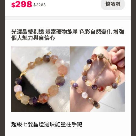
298
搶哂喇
$
$
2288
光澤晶瑩剔透 豐富礦物能量 色彩自然變化 增強
個人魅力與自信心
超級七髮晶燈籠珠能量柱手鏈