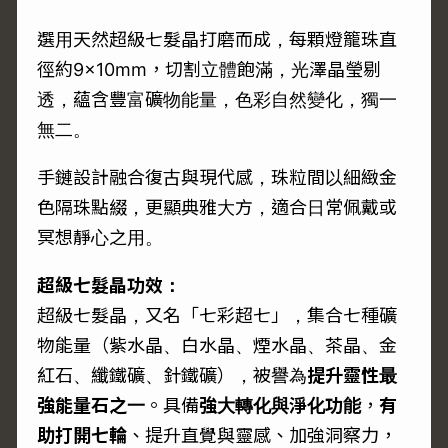
選用天然超級七髮晶打磨而成，每顆燈籠珠直
徑約9×10mm，切割立體飽滿，光澤晶瑩剔
透，蘊含豐富礦物能量，色彩自然變化，獨一
無二。
手鏈設計融合復古與現代感，珠粒間以細緻金
色隔珠點綴，更顯典雅大方，適合日常佩戴或
冥想靜心之用。
超級七髮晶功效：
超級七髮晶，又名「七彩超七」，集合七種礦
物能量（紫水晶、白水晶、煙水晶、茶晶、金
紅石、纖鐵礦、針鐵礦），被譽為
提升靈性最
強能量石之一
。具備
強大轉化與淨化功能
，
有
助打開七輪
、提升直覺與靈感、加強洞察力，