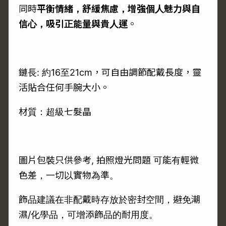
同時
平衡情緒，舒緩焦慮，增強個人魅力與自
信心，吸引正能量與貴人運
。
鏈長: 約16至21cm，可自由調節配戴長度，靈
活貼合任何手腕大小。
材質：超級七髮晶
圖片包裝只供參考, 拍照燈光問題 可能有輕微
色差，一切以實物為準。
飾品建議在非配戴時存放於密封空間，避免潮
濕/化學品，可增添飾品的耐用度。