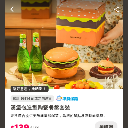
唔好意思，搶哂喇！
預計
9月14日
或之前送貨
漢堡包造型陶瓷餐盤套裝
非常適合提供美味漢堡和配菜，為您的餐點增添時尚氣息。
139
搶哂喇
$
159