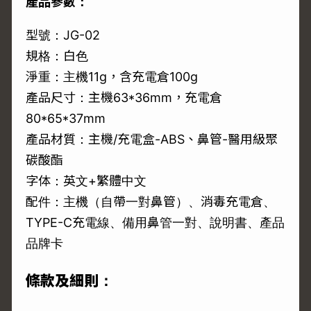
產品參數：
型號：JG-02
規格：白色
淨重：主機11g，含充電倉100g
產品尺寸：主機63*36mm，充電倉
80*65*37mm
產品材質：主機/充電盒-ABS、鼻管-醫用級聚
碳酸酯
字体：英文+繁體中文
配件：主機（自帶一對鼻管）、消毒充電倉、
TYPE-C充電線、備用鼻管一對、說明書、產品
品牌卡
條款及細則：