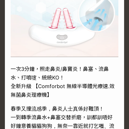
一次3分鐘，照走鼻炎/鼻竇炎！鼻塞、流鼻
水、打噴嚔、統統KO！
全新升級 【Comforbot 無線半導體光療速.效
無菌鼻炎理療機】
春季又撞流感季，鼻炎人士真係好難頂！
一到轉季流鼻水+鼻塞交替折磨，訓都訓唔好
好鐘意養貓貓狗狗，無奈一靠近就打乞嗤、流