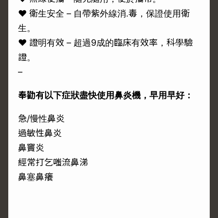
♥ 衛生安全 – 自帶紫外線消.毒，保證使用衛
生。
♥ 證明有效 – 超過9成的臨床有效率，科學驗
證。
–
奉勸有以下症狀盡快使用鼻炎機，早用早好：
急/慢性鼻炎
過敏性鼻炎
鼻竇炎
經常打乞嗤流鼻涕
鼻塞鼻癢