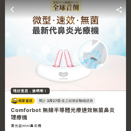
唔好意思，搶哂喇！
商家直送
預計
3月27日
或之前商家聯絡送貨
Comforbot 無線半導體光療速效無菌鼻炎
理療機
激光超mini鼻炎機