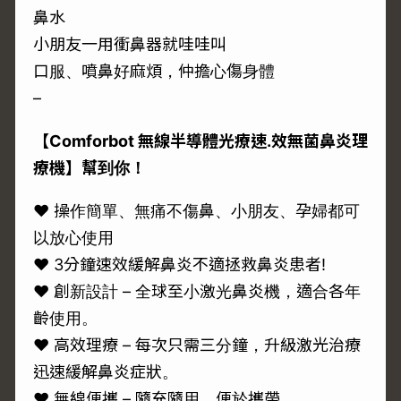
鼻水
小朋友一用衝鼻器就哇哇叫
口服、噴鼻好麻煩，仲擔心傷身體
–
【Comforbot 無線半導體光療速.效無菌鼻炎理
療機】幫到你！
♥ 操作簡單、無痛不傷鼻、小朋友、孕婦都可
以放心使用
♥ 3分鐘速效緩解鼻炎不適拯救鼻炎患者!
♥ 創新設計 – 全球至小激光鼻炎機，適合各年
齡使用。
♥ 高效理療 – 每次只需三分鐘，升級激光治療
迅速緩解鼻炎症狀。
♥ 無線便攜 – 隨充隨用，便於攜帶。