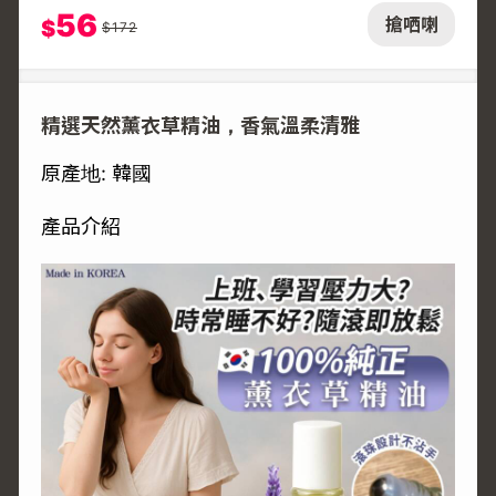
56
搶哂喇
$
$
172
精選天然薰衣草精油，香氣溫柔清雅
原產地: 韓國
產品介紹