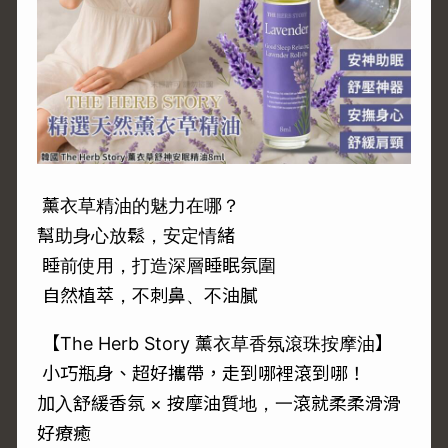
薰衣草精油的魅力在哪？
幫助身心放鬆，安定情緒
睡前使用，打造深層睡眠氛圍
自然植萃，不刺鼻、不油膩
【The Herb Story 薰衣草香氛滾珠按摩油】
小巧瓶身、超好攜帶，走到哪裡滾到哪！
加入舒緩香氛 × 按摩油質地，一滾就柔柔滑滑
好療癒