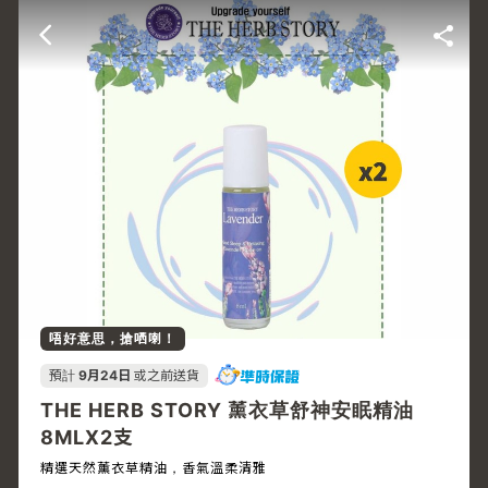
唔好意思，搶哂喇！
預計
9月24日
或之前送貨
THE HERB STORY 薰衣草舒神安眠精油
8MLX2支
精選天然薰衣草精油，香氣溫柔清雅