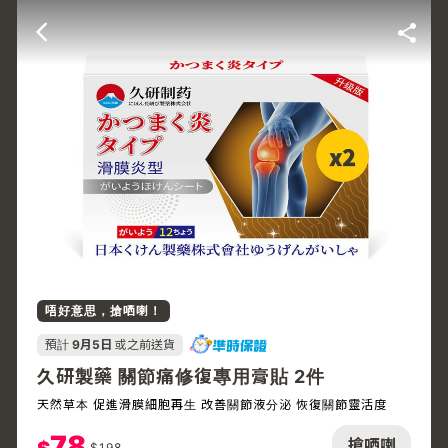
唔好意思，搶哂喇！
預計
9月5日
或之前送貨
久研製藥 關節痛修復專用膏貼 2件
天然草本 促進滑膜細胞再生 改善關節液分泌 恢復關節靈活度
78
搶哂喇
$
198