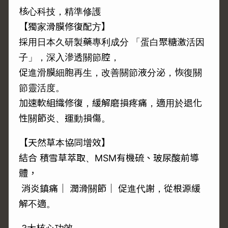
核心科技，精準修護
【獨家滑膜修復配方】
採用日本久研製藥專利成分 「蛋白聚糖激活因
子」，深入滲透關節腔，
促進滑膜細胞再生，改善關節液分泌，恢復關
節靈活度。
加速軟組織修復，緩解磨損疼痛，適用於退化
性關節炎、運動損傷。
【天然草本協同增效】
結合 積雪草萃取、MSM有機硫、玻尿酸前導
體，
消炎鎮痛｜ 潤滑關節｜ 促進代謝，從根源緩
解不適。