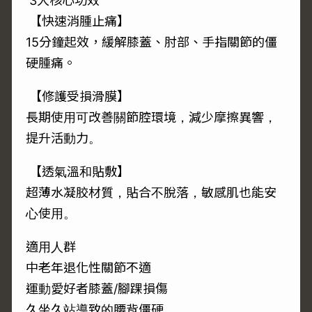
3大核心功效
【快速消腫止痛】
15分鐘起效，緩解膝蓋、肘部、手指關節的僵
硬腫痛。
【修護受損滑膜】
長期使用可改善關節腔環境，減少摩擦異響，
提升活動力。
【透氣溫和貼敷】
超薄水凝胶材質，貼合不脫落，敏感肌也能安
心使用。
適用人群
中老年退化性關節不適
運動愛好者膝蓋/腳踝損傷
久坐久站導致的腰背僵硬