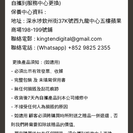
自攜到服務中心更換)
保養中心資料 :
地址 : 深水埗欽州街37K號西九龍中心五樓蘋果
商場198-199號鋪
聯絡電郵 : kingtendigital@gmail.com
聯絡電話 : (Whatsapp) +852 9825 2355
更換產品須知：(如適用)
- 必須出示有效發票、收據
- 完整包裝 及 未填寫保用書
- 無任何損毀及刮花痕跡
- 收貨後7天內自攜產品到本公司維修中
- 不接受任何人為損毀的原因
- 如適用 顧客必須將購買時所附送之贈品一併退還，否
則我們將需要扣除該贈品的價值。