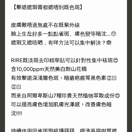
【擊退遮瑕膏都遮唔到既色斑】
皮膚敵唔過無處不在既紫外線
臉上生左好多一點點雀斑、膚色變等暗沈...🥺
遮瑕又遮唔晒，有咩方法可以集中解決？🙈
RIRE既淡斑去印精華貼可以針對性集中袪斑😍
含10,000ppm天然美白劑山花精
有效擊退深淺層色斑、暗瘡疤痕等黑色素👏🏻
👏🏻
而來自阿爾卑斯山7種珍貴天然植物萃取成份😍
可以提亮膚色增加肌膚光澤感，改善膚色暗
沈‼️‼️
持續使用同雀斑瑕疵講拜拜，唔洗再搽咁厚遮