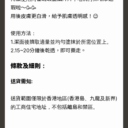
瑕啦～🥳🥳
用後皮膚更白滑，給予肌膚透明感！😉
使用方法：
1.潔面後擠取適量並均勻塗抹於所需位置上。
2.15~20分鐘後乾透，即可撕走。
條款及細則：
送貨需知:
送貨範圍僅限於香港地區(香港島、九龍及新界)
的工商住宅地址，不包括離島和禁區。