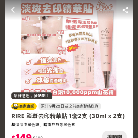
唔好意思，搶哂喇！
商家直送
預計
9月22日
或之前商家聯絡送貨
RIRE 淡斑去印精華貼 1套2支 (30ml x 2支)
擊退深淺層色斑、暗瘡疤痕等黑色素
149
搶哂喇
$
199