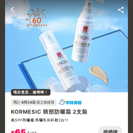
唔好意思，搶哂喇！
預計
9月24日
或之前送貨
KORMESIC 臉部防曬霜 2支裝
高SPF防曬霜 防曬乳和彩妝2合1!
65
搶哂喇
$
168