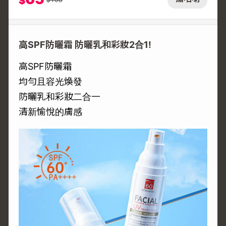
$
高SPF防曬霜 防曬乳和彩妝2合1!
高SPF防曬霜
均勻且容光煥發
防曬乳和彩妝二合一
清新愉悅的膚感