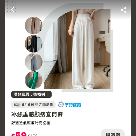
唔好意思，搶哂喇！
預計
6月6日
或之前送貨
冰絲垂感顯瘦直筒褲
舒適透氣顯瘦時尚必備
59
搶哂喇
$
178