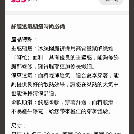
$
舒適透氣顯瘦時尚必備
產品特點：
垂感顯瘦：冰絲闊腿褲採用高質量聚酯纖維
（滌纶）面料，具有優良的垂墜感，能夠修飾
腿部線條，顯得腿部更加修長纖細。
涼爽透氣：面料輕薄透氣，適合夏季穿著，能
夠提供良好的散熱效果，讓您在炎熱的天氣中
也能保持清涼舒適。
柔軟順滑：觸感柔軟，穿著舒適，面料順滑，
不易產生靜電，給您帶來極佳的穿著體驗。
尺寸：