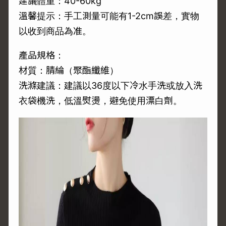
建議體重：40-60kg
溫馨提示：手工測量可能有1-2cm誤差，實物
以收到商品為准。
產品規格：
材質：腈綸（聚酯纖維）
洗滌建議：建議以36度以下冷水手洗或放入洗
衣袋機洗，低溫熨燙，避免使用漂白劑。