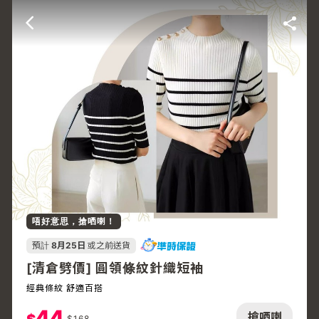
唔好意思，搶哂喇！
預計
8月25日
或之前送貨
[清倉劈價] 圓領條紋針織短袖
經典條紋 舒適百搭
44
搶哂喇
$
168