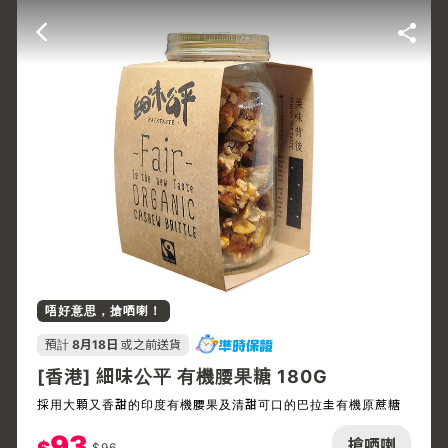
唔好意思，搶哂喇！
預計
8月18日
或之前送貨
[香港] 細味公平 有機腰果糖 180G
採用大顆又香甜的印度有機腰果及清甜可口的巴拉圭有機原蔗糖
93
搶哂喇
$
96