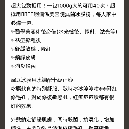
超大包勁抵用！一包1000g大約可用40次，超
抵用👍🏻👍🏻呢個係美容院無菌冰膜粉，每人家中
必備一包。
✨醫學美容術後必備(水光槍後、微針、激光等)
✨祛痘療程後
✨舒緩敏感，降紅
✨鎮靜皮膚
✨消炎殺菌
豌豆冰膜用水調配十級正😍
冰膜款真的特別舒服、敷時冰冰涼涼咁❄️❄️降紅
修毛孔，對於修復敏感肌，紅疹痘痘臉都有很
好的效果。
外敷鎮定舒緩肌膚，同時殺菌，抗氧化，增加
彈性，主要功效爲清潔皮膚毛孔，提亮膚色，