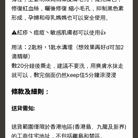
修復紅血絲，曬後修復 縮小毛孔，抑制黑色素
形成，孕婦和母乳媽媽也可以安全使用。
⚠️紅疹丶痘痘丶敏感肌膚都可以使用👍
用法：2匙粉，1匙水溝埋（想效果再好d可加2
滴精華）
敷20分鐘後撕走，建議不要洗，用爽膚水抹走
就可以，敷完個面仍然keep住5分鐘涼浸浸
條款及細則：
送貨需知:
送貨範圍僅限於香港地區(香港島、九龍及新界)
的工商住宅地址，不包括離島和禁區。