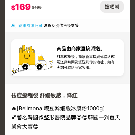
169
搶哂喇
$
$
199
漉川商事有限公司
送貨及提供售後支援
商品由商家直接派送。
訂單確認後，商家會直接與你聯絡確
認送貨時間及派送到你的地址，如有
查詢可聯絡商家客服。
祛痘療程後 舒緩敏感，降紅
🔥[Bellmona 豌豆幹細胞冰膜粉1000g]
💕著名韓國微整形醫院品牌😍😍韓國一到夏天
就會大賣😍