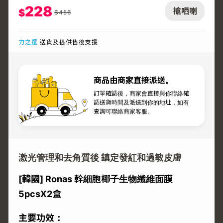
228
搶哂喇
$
$
456
力之選
送貨及提供售後支援
商品由商家直接派送。
訂單確認後，商家會直接與你聯絡確
認送貨時間及派送到你的地址，如有
查詢可聯絡商家客服。
激光管理和去角質後 鎮定發紅和過敏皮膚
[韓國] Ronas 幹細胞椰子生物纖維面膜
5pcsX2盒
主要功效：