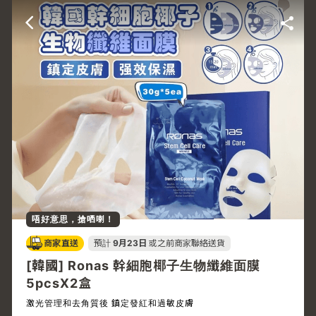
唔好意思，搶哂喇！
商家直送
預計
9月23日
或之前商家聯絡送貨
[韓國] Ronas 幹細胞椰子生物纖維面膜
5pcsX2盒
激光管理和去角質後 鎮定發紅和過敏皮膚