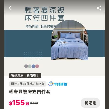
唔好意思，搶哂喇！
預計
8月25日
或之前送貨
輕奢夏被床笠四件套
155
$
搶哂喇
$
952
起