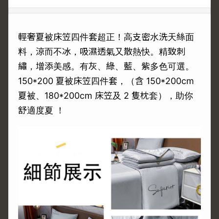
輕奢夏被床笠四件套超正！高支密水洗天絲面
料，涼而不冰，吸濕透氣又散熱快。精致刺
繡，增添美感。有灰、綠、藍、紫多色可選。
150*200 夏被床笠四件套，（含 150*200cm
夏被、180*200cm 床笠及 2 隻枕套），助你
舒適度夏 ！