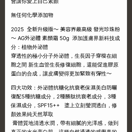
會讓你愛上自己素顏
無任何化學添加物
2025 全新升級版～ 美容界最高級 發光珍珠粉
～ AG外泌體 素顏霜 50g 添加護膚界新科技成
分：植物外泌體
穿透性的極小分子外泌體，生長因子穿梭在細
胞之間 新生血管生長修復細胞，還能促進膠原
蛋白的合成，讓皮膚變得更加緊致有彈性〜
四大功效：外泌體抗糖化抗衰老保濕美白防曬
復配5種抗糖成分，2種勝肽抗衰老成分，3種
保濕成分，SPF15++ 塗上立刻瑩潤透白，修
顏效果純天然萃取️
膏體質地清透水潤，帶有細膩的光澤感，做到
真正的水光亮白肌，這種自然通透的感覺真的