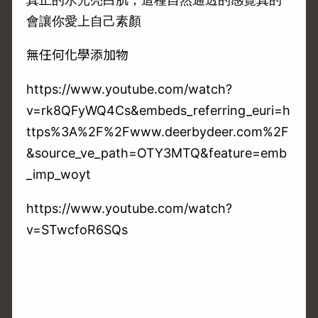
會讓你愛上自己素顏
無任何化學添加物
https://www.youtube.com/watch?
v=rk8QFyWQ4Cs&embeds_referring_euri=h
ttps%3A%2F%2Fwww.deerbydeer.com%2F
&source_ve_path=OTY3MTQ&feature=emb
_imp_woyt
https://www.youtube.com/watch?
v=STwcfoR6SQs