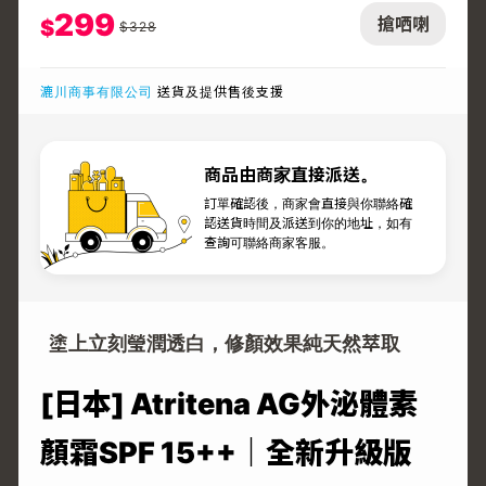
299
搶哂喇
$
$
328
漉川商事有限公司
送貨及提供售後支援
商品由商家直接派送。
訂單確認後，商家會直接與你聯絡確
認送貨時間及派送到你的地址，如有
查詢可聯絡商家客服。
塗上立刻瑩潤透白，修顏效果純天然萃取️
[日本] Atritena AG外泌體素
顏霜SPF 15++｜全新升級版