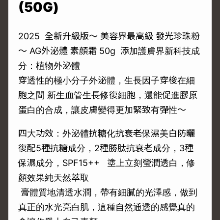
(50G)
2025 全新升級版～ 美容界最高級 發光珍珠粉
～ AG外泌體 素顏霜 50g 添加護膚界新科技成
分：植物外泌體
穿透性的極小分子外泌體，生長因子穿梭在細
胞之間 新生血管生長修復細胞，還能促進膠原
蛋白的合成，讓皮膚變得更加緊致有彈性〜
四大功效：外泌體抗糖化抗衰老保濕美白防曬
復配5種抗糖成分，2種勝肽抗衰老成分，3種
保濕成分，SPF15++ 塗上立刻瑩潤透白，修
顏效果純天然萃取️
膏體質地清透水潤，帶有細膩的光澤感，做到
真正的水光亮白肌，這種自然通透的感覺真的