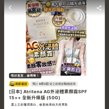
唔好意思，搶哂喇！
商家直送
預計
9月3日
或之前商家聯絡送貨
[日本] Atritena AG外泌體素顏霜SPF
15++ 全新升級版 (50G)
塗上立刻瑩潤透白，修顏效果純天然萃取️