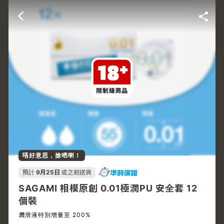
唔好意思，搶哂喇！
預計
9月25日
或之前送貨
SAGAMI 相模原創 0.01極潤PU 安全套 12
個裝
潤滑液特別增量至 200%