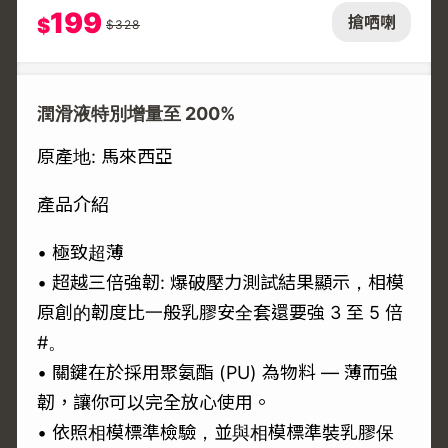
199
搶哂喇
$
$
328
潤滑液特別增量至 200%
原產地: 馬來西亞
產品介紹
• 極致超薄
• 超越三倍強韌: 爆破壓力測試結果顯示，相模
原創的韌度比一般乳膠安全套還要強 3 至 5 倍
#。
• 關鍵在於採用聚氨酯 (PU) 為物料 — 薄而強
韌，讓你可以完全放心使用。
• 依照相模標準檢驗，並與相模標準裝乳膠保