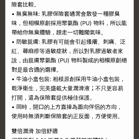
險套比較。
• 無臭無味: 乳膠保險套通常會散發一種膠臭
味，但相模原創採用聚氨酯 (PU) 物料，所以能
帶給你無臭體驗，趕走一切難聞氣味。
• 防敏親膚: 乳膠有可能會引起搔癢、刺痛、泛
紅、蕁麻疹等過敏症狀，所以對乳膠過敏者來
說，由親膚聚氨酯 (PU) 物料製成的相模原創絕
對是最合適的選擇。
• 牛油小盒包裝: 相模原創採用牛油小盒包裝，
乾淨衛生，完美盛載大量潤滑液；不只更容易
打開，還為保險套提供極佳保護。
• 同時，開口的上方直接為面向伴侶的方向，
使用時無須判斷保險套的正反面，方便使用。
雙倍潤滑 加倍舒適