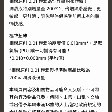
相模原創 0.01 極潤為你昇華親密體驗！
潤滑液特別增量至 200%^，倍增絲滑感覺，更
敏感、更舒適，讓你與伴侶感受前所未有的順
暢快感。
極致超薄
相模原創 0.01 極潤的厚度僅 0.018mm*，是聚
氨酯 (PU) 讓一切變得有可能！
*0.018±0.008mm (平均值)
^相模原創 0.01 極潤與標準裝商品比較為
200% 潤滑液份量
本網頁內容及相關物品可能令人反感，不可將
其內容及物品派發、傳閱、出售、出租、交給
或出借予年齡未滿18歲的人士/當地政府規定的