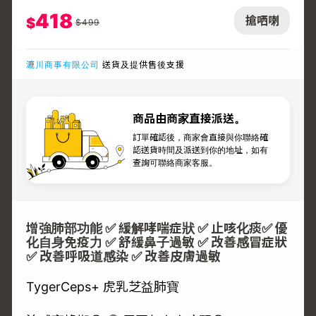
418
搶哂喇
$
$
499
漉川商事有限公司
送貨及提供售後支援
商品由商家直接派送。
訂單確認後，商家會直接與你聯絡確
認送貨時間及派送到你的地址，如有
查詢可聯絡商家客服。
增強肺部功能 ✅ 緩解哮喘症狀 ✅ 止咳化痰✅ 優
化自身免疫力 ✅ 舒緩鼻子過敏 ✅ 改善感冒症狀
✅ 改善呼吸道感染 ✅ 改善皮膚過敏
TygerCeps+ 虎乳芝益肺寶