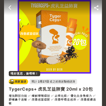
唔好意思，搶哂喇！
商家直送
預計
2月27日
或之前商家聯絡送貨
TygerCeps+ 虎乳芝益肺寶 20ml x 20包
增強肺部功能 ✅ 緩解哮喘症狀 ✅ 止咳化痰✅ 優化自身免疫力 ✅
舒緩鼻子過敏 ✅ 改善感冒症狀 ✅ 改善呼吸道感染 ✅ 改善皮膚過
敏