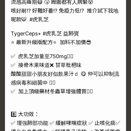
流感高峰期😷 🤧 周圍都有人病緊😵
咳好耐⁉️ 好難好番⁉️ 免疫力低⁉️ 推介試下我地
呢款🐯 #虎乳芝
TygerCeps+ #虎乳芝 益肺寶
⭐ ️最新升級版配方⭐ ️ 加料不加價😎
✅ 虎乳芝加量至750mg👍🏻
✅ 接骨木果味道❌ 甘草枇杷味
酸酸甜甜小朋友好似飲果汁🧃 😋 仲可以抑制流
感病毒和細菌🦠 👍🏻
✅ 加上頂級藥材冬蟲草增強體質👍🏻
8️⃣ 大功效：
✅ 增強肺部功能 ✅ 緩解哮喘症狀 ✅ 止咳化痰✅