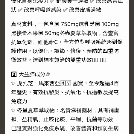
優化自身免疫力 ✅ 舒緩鼻子過敏 ✅ 改善感冒症
狀 ✅ 改善呼吸道感染 ✅ 改善皮膚過敏
真材實料，一包含💟 750mg虎乳芝💟 100mg
黑接骨木果💟 50mg冬蟲夏草萃取物，含豐富
抗氧化劑、維他命C，全方位對呼吸系統起到保
護作用，以優化、調節、修復、預防的四重防
衛效益，達到標本兼治的雙重功效👍🏻 👍🏻
3️⃣ 大益肺成分🎉
✨ 虎乳芝：馬來西亞🇲🇾 國寶，至今超過4百
年歷史，有效抗發炎、抗氧化、抗過敏及提高
免疫力
✨ 冬蟲夏草萃取物：名貴滋補藥材，具有補虛
損、益精氣、止咳化痰、平喘、抗菌等功效，
已證實對強化免疫系統、改善體質和預防生病