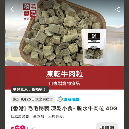
唔好意思，搶哂喇！
預計
8月25日
或之前送貨
[香港] 毛毛秘製 凍乾小食- 脱水牛肉粒 40G
低脂高營養，無添加，犬族最愛。
69
搶哂喇
$
128