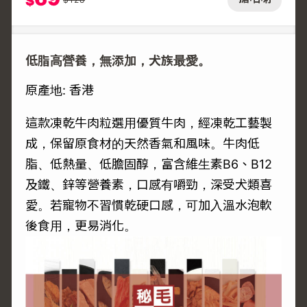
$
低脂高營養，無添加，犬族最愛。
原產地: 香港
這款凍乾牛肉粒選用優質牛肉，經凍乾工藝製
成，保留原食材的天然香氣和風味。牛肉低
脂、低熱量、低膽固醇，富含維生素B6、B12
及鐵、鋅等營養素，口感有嚼勁，深受犬類喜
愛。若寵物不習慣乾硬口感，可加入溫水泡軟
後食用，更易消化。