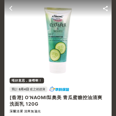
唔好意思，搶哂喇！
預計
8月4日
或之前送貨
[香港] O'NAOMI梨奧美 青瓜蜜糖控油清爽
洗面乳 120G
深層清潔 清爽無油光