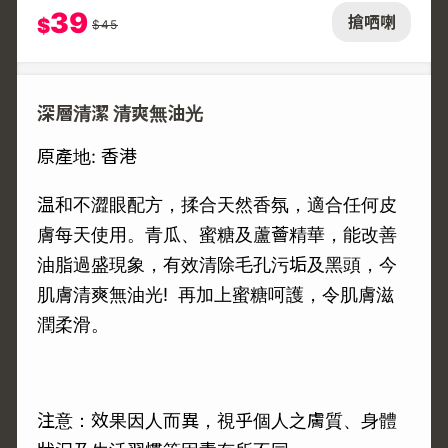
39
搶哂喇
$
$
45
深層清潔 清爽無油光
原產地: 香港
温和不澀眼配方，揉合天然香氛，適合任何皮
膚每天使用。青瓜、蜜糖及蘆薈精華，能改善
油脂過盛現象，有效清除毛孔污垢及黑頭，今
肌膚清爽無油光! 再加上蜜糖呵護，令肌膚滋
潤柔滑。
注意：效果因人而異，視乎個人之膚質、身體