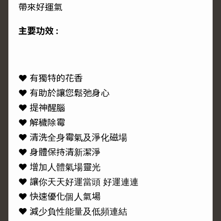
帶來好運氣
主要功效 :
♥ 有獨特的花香
♥ 有助於讓您鬆弛身心
♥ 提神醒腦
♥ 解穢除霉
♥ 清洗全身霉氣及淨化磁場
♥ 身體保持清新潔淨
♥ 增加人體氣場靈光
♥ 讓你天天好運當頭 好運連連
♥ 快速優化個人氣場
♥ 減少負性能量及低頻連結