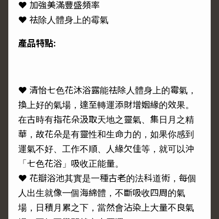
♥ 加強美滿豐盛頻率
♥ 祛除人體身上的霉氣
產品特點:
♥ 清怡七色花沐浴露能祛除人體身上的霉氣，
換上好的氣場，達至轉運添財增姻緣的效果。
在古時有指花朵汲取天地之靈氣、集日月之精
華，故花朵是有靈性和生命力的，如果你感到
運氣不好、工作不順、人緣欠佳等，就可以沖
「七色花浴」吸收正能量。
♥ 花瓣浴池其實是一種古老的法科道術，每個
人出生就像一個海綿體，不斷吸收四周的氣
場，日積月累之下，當然會沾染上大量不良氣