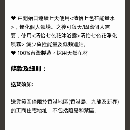
♥ 由開始日連續七天使用<清怡七色花能量水
>，優化個人氣場。之後可每天/因應個人需
要，使用<清怡七色花沐浴露>清怡七色花淨化
噴霧> 減少負性能量及低頻連結。
♥ 100%台灣製造，採用天然花材
條款及細則：
送貨須知:
送貨範圍僅限於香港地區(香港島、九龍及新界)
的工商住宅地址，不包括離島和禁區。