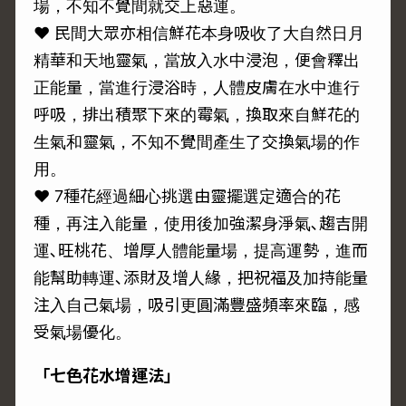
場，不知不覺間就交上惡運。
♥ 民間大眾亦相信鮮花本身吸收了大自然日月
精華和天地靈氣，當放入水中浸泡，便會釋出
正能量，當進行浸浴時，人體皮膚在水中進行
呼吸，排出積聚下來的霉氣，換取來自鮮花的
生氣和靈氣，不知不覺間產生了交換氣場的作
用。
♥ 7種花經過細心挑選由靈擺選定適合的花
種，再注入能量，使用後加強潔身淨氣､趨吉開
運､旺桃花、增厚人體能量場，提高運勢，進而
能幫助轉運､添財及增人緣，把祝福及加持能量
注入自己氣場，吸引更圓滿豐盛頻率來臨，感
受氣場優化。
「七色花水增運法」