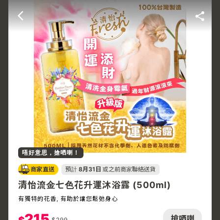
唔好意思，搶哂喇！
商家直送
預計
8月31日
或之前商家聯絡送貨
清怡流金七色花升運沐浴露 (500ml)
有獨特的花香, 有助於讓您鬆弛身心
215
搶哂喇
$
299