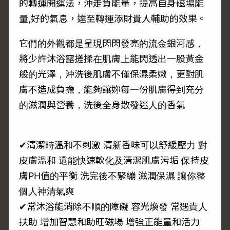
的轉運開運法，沖走負能量，提高自身磁場能
量,好的氣息，達至轉運添財貴人輔助的效果。
它們的外觀都是呈現閃閃發亮的流金銀河感，
將少許沐浴露搓揉在肌膚上能閃透出一股黃金
般的光澤，沖洗後肌膚不僅保濕柔嫩，更對肌
膚不造成負擔，能夠讓妳每一份肌膚得到充分
的滋潤與營養，洗後全身散發迷人的香氣
✔清潔時溫和不刺激 清新香味可以舒緩壓力 對
皮膚溫和 還能快速軟化及清潔肌膚污垢 保持皮
膚PH值的平衡 洗完後不緊繃 滋潤保濕 讓你整
個人神清氣爽
✔常沐浴能消除不順的障礙 容光煥發 常遇貴人
扶助 增加智慧和助旺磁場 增強正能量和活力