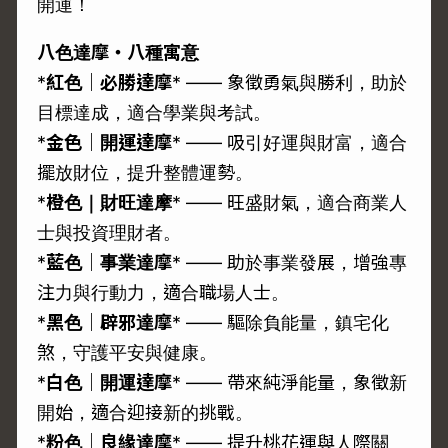
開運！
八色達摩・八種寓意
*
紅色｜必勝達摩
* —— 象徵勇氣與勝利，助於
目標達成，適合學業與考試。
*
金色｜開運達摩
* —— 吸引好運與財富，適合
擺放財位，提升整體運勢。
*
橙色｜財旺達摩
* —— 旺盛財氣，適合商業人
士與投資理財者。
*
藍色｜事業達摩
* —— 助於事業發展，增強專
注力與行動力，適合職場人士。
*
黑色｜辟邪達摩
* —— 驅除負能量，鎮宅化
煞，守護平安與健康。
*
白色｜開運達摩
* —— 帶來純淨能量，象徵新
開始，適合迎接新的挑戰。
*
粉色｜良緣達摩
* —— 提升桃花運與人際關