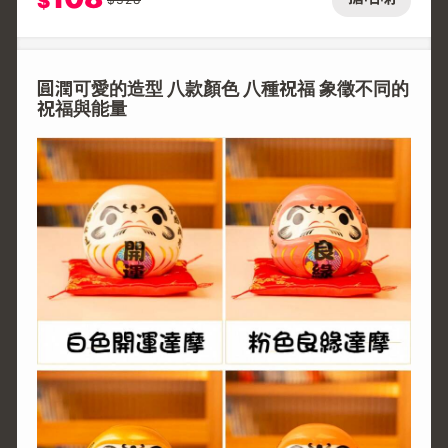
$
圓潤可愛的造型 八款顏色 八種祝福 象徵不同的
祝福與能量