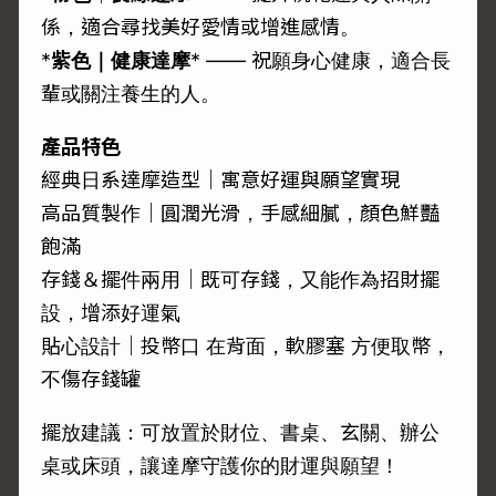
係，適合尋找美好愛情或增進感情。
*
紫色｜健康達摩
* —— 祝願身心健康，適合長
輩或關注養生的人。
產品特色
經典日系達摩造型｜寓意好運與願望實現
高品質製作｜圓潤光滑，手感細膩，顏色鮮豔
飽滿
存錢＆擺件兩用｜既可存錢，又能作為招財擺
設，增添好運氣
貼心設計｜投幣口 在背面，軟膠塞 方便取幣，
不傷存錢罐
擺放建議：可放置於財位、書桌、玄關、辦公
桌或床頭，讓達摩守護你的財運與願望！