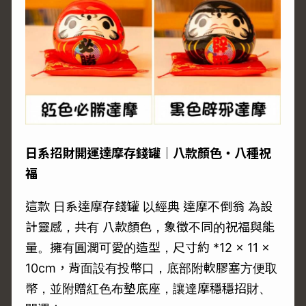
日系招財開運達摩存錢罐｜八款顏色・八種祝
福
這款 日系達摩存錢罐 以經典 達摩不倒翁 為設
計靈感，共有 八款顏色，象徵不同的祝福與能
量。擁有圓潤可愛的造型，尺寸約 *12 × 11 ×
10cm，背面設有投幣口，底部附軟膠塞方便取
幣，並附贈紅色布墊底座，讓達摩穩穩招財、