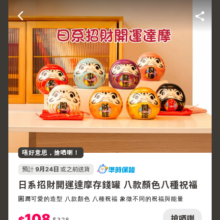
唔好意思，搶哂喇！
預計
9月24日
或之前送貨
日系招財開運達摩存錢罐 八款顏色八種祝福
圓潤可愛的造型 八款顏色 八種祝福 象徵不同的祝福與能量
108
搶哂喇
$
328