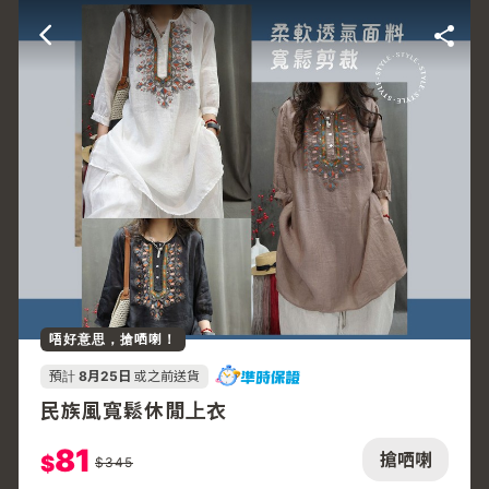
唔好意思，搶哂喇！
預計
8月25日
或之前送貨
民族風寬鬆休閒上衣
81
搶哂喇
$
$
345