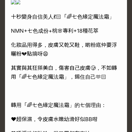
十秒變身自信美人💃🏻「🌈七色緣定魔法霜」
NMN+七色成份+桃🌸專利+18種花萃
化妝品用得多，皮膚又乾又鞋，啲粉底仲要浮
曬粉💔點搞呀😩
其實與其狂搽美白，傷害自己皮膚🥲，不如轉
用「🌈七色緣定魔法霜」，錫住自己🫶🏻
轉用「🌈七色緣定魔法霜」的七個理由：
❤️超保濕，令皮膚水嫩幼滑好似BB咁