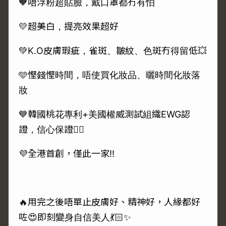
🧡唔浮粉超貼臉，戴口罩都冇有怕
💛超美白，提亮效果超好
💚K.O皮膚瑕疵，雀斑、皺紋、色斑冇得留低💥
🩵慳錢慳時間，唔使買化妝品、曬時間化妝落
妝
💙韓國桃花專利+美國權威測試組織EWG認
證，信心保證👍🏻
💜全港首創，僅此一家‼️
🔥用完之後唔單止皮膚好、精神好，人緣都好
咗😍即刻變身自信美人💃🏻✨