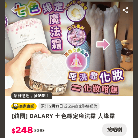
唔好意思，搶哂喇！
商家直送
預計
2月11日
或之前商家聯絡送貨
[韓國] DALARY 七色緣定魔法霜 人緣霜
248
搶哂喇
$
$
368