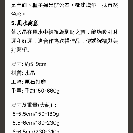
是桌面、櫃子還是辦公室，都能增添一抹自然
色彩。
5. 風水寓意
紫水晶在風水中被視為聚財之寶，能夠吸引財
運和好運，適合作為送禮佳品，傳遞祝福與美
好願望。
尺寸: 約5-9cm
材質: 水晶
工藝: 原石打磨
重量: 重約150-660g
尺寸及重量(大約)：
5-5.5cm/150-180g
5.5-6cm/180-230g
6-6.5cm/230-310g