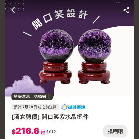
唔好意思，搶哂喇！
預計
7月28日
或之前送貨
[清倉劈價] 開口笑紫水晶擺件
216.6
$
搶哂喇
$
912
起