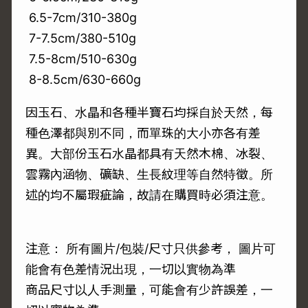
6.5-7cm/310-380g
7-7.5cm/380-510g
7.5-8cm/510-630g
8-8.5cm/630-660g
因玉石、水晶和各種半寶石均採自於天然，每
種色澤都與別不同，而單珠的大小亦各有差
異。大部份玉石水晶都具有天然木棉、冰裂、
雲霧內涵物、礦缺、生長紋理等自然特徵。所
述的均不屬瑕疵論，故請在購買時必須注意。
注意： 所有圖片/包裝/尺寸只供參考， 圖片可
能會有色差情況出現，一切以實物為準
商品尺寸以人手測量，可能會有少許誤差，一