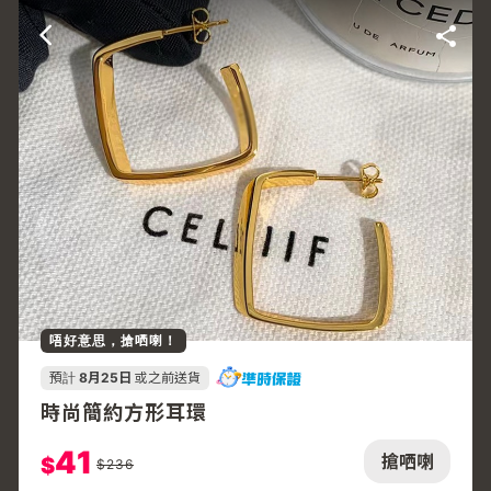
唔好意思，搶哂喇！
預計
8月25日
或之前送貨
時尚簡約方形耳環
41
搶哂喇
$
$
236