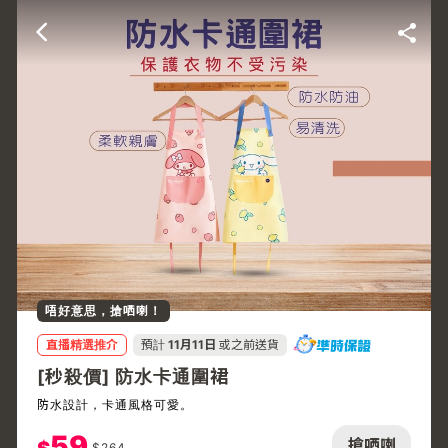
唔好意思，搶哂喇！
直播精選推介
預計
11月11日
或之前送貨
[秒殺價] 防水卡通圍裙
防水設計，卡通風格可愛。
59
搶哂喇
$
264