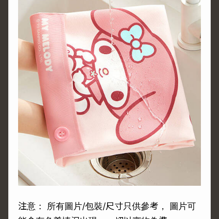
注意： 所有圖片/包裝/尺寸只供參考， 圖片可