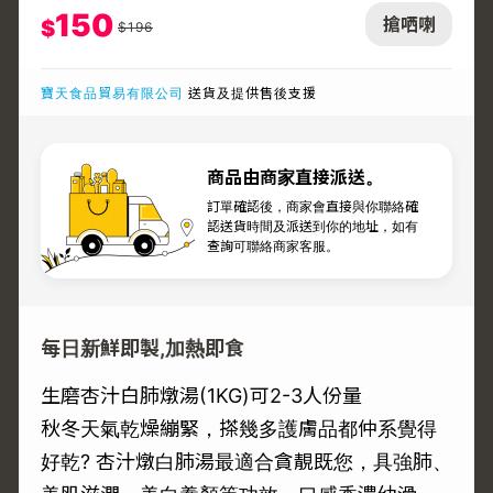
150
搶哂喇
$
$
196
寶天食品貿易有限公司
送貨及提供售後支援
商品由商家直接派送。
訂單確認後，商家會直接與你聯絡確
認送貨時間及派送到你的地址，如有
查詢可聯絡商家客服。
每日新鮮即製,加熱即食
生磨杏汁白肺燉湯(1KG)可2-3人份量
秋冬天氣乾燥繃緊，搽幾多護膚品都仲系覺得
好乾? 杏汁燉白肺湯最適合貪靚既您，具強肺、