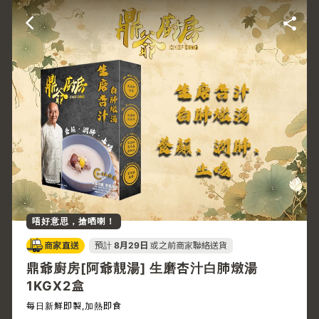
唔好意思，搶哂喇！
商家直送
預計
8月29日
或之前商家聯絡送貨
鼎爺廚房[阿爺靚湯] 生磨杏汁白肺燉湯
1KGX2盒
每日新鮮即製,加熱即食