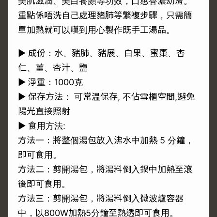
美肌滋潤、美白養顏等功效，口感香濃幼滑。
重點係唔洗自己處理豬肺等繁複步驟，只需簡
單加熱就可以嘆到用心製作既手工湯品。
► 成份：水、豬肺、豬展、白果、蜜棗、杏
仁、薑、杏汁、鹽
► 淨重：1000克
► 保存方法： 可常温保存, 不佔雪櫃空間,避免
陽光直接照射
► 食用方法:
方法一：將整個湯包放入沸水中加熱 5 分鐘，
即可食用。
方法二：剪開湯包，將湯料倒入鍋中加熱至滾
後即可食用。
方法三：剪開湯包，將湯料倒入微波爐容器
中，以800W加熱5分鐘至熱透即可食用。