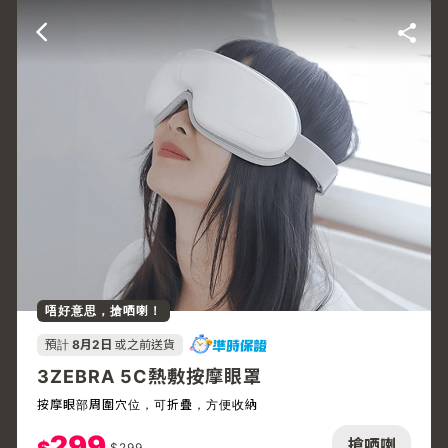
唔好意思，搶哂喇！
預計
8月2日
或之前送貨
3ZEBRA 5C熱敷按摩眼罩
按摩眼部周圍穴位，可折疊，方便收納
299
搶哂喇
$
299