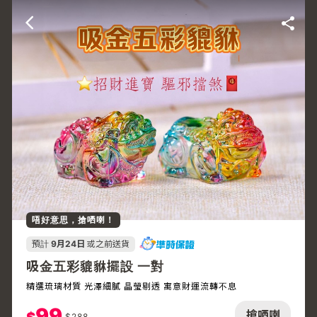
唔好意思，搶哂喇！
預計
9月24日
或之前送貨
吸金五彩貔貅擺設 一對
精選琉璃材質 光澤細膩 晶瑩剔透 寓意財運流轉不息
99
搶哂喇
$
288