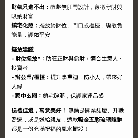
財氣只進不出：
貔貅無肛門設計，象徵守財與
吸納財富
鎮宅化煞：
擺放於財位、門口或櫃檯，驅散負
能量，護佑平安
擺放建議
- 財位擺放*
：助旺正財與偏財，適合生意人、
投資者
- 辦公桌/櫃檯：
提升事業運，防小人，帶來好
人緣
- 家中玄關：
鎮宅辟邪，保護家運昌盛
送禮佳選，寓意美好！
無論是開業誌慶、升職
喬遷，或是送給親友，這款
吸金五彩琉璃貔貅
都是一份充滿祝福的風水擺設！