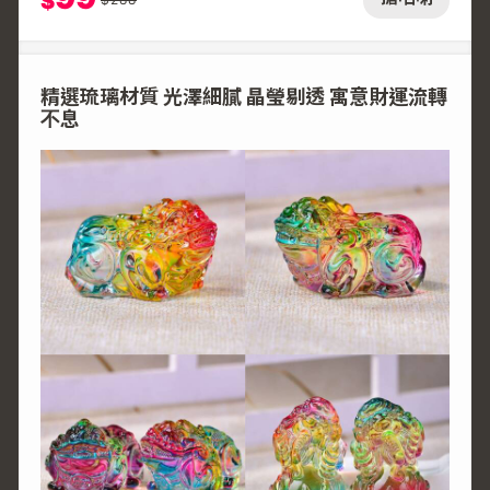
$
精選琉璃材質 光澤細膩 晶瑩剔透 寓意財運流轉
不息