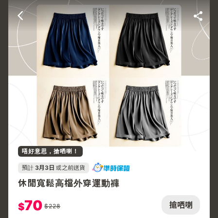
唔好意思，搶哂喇！
預計
3月3日
或之前送貨
休閒寬鬆高檔外穿運動褲
70
搶哂喇
$
$
228