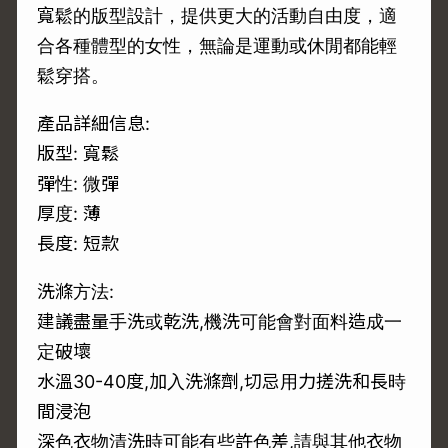
寬鬆的版型設計，提供更大的活動自由度，適
合各種體型的女性，無論是運動或休閒都能輕
鬆穿搭。
產品詳細信息:
版型: 寬鬆
彈性: 微彈
厚度: 薄
長度: 短款
洗滌方法:
建議盡量手洗或乾洗,機洗可能會對面料造成一
定破壞
水溫30-40度,加入洗滌劑,切忌用力搓洗和長時
間浸泡
深色衣物清洗時可能有些許色差,請與其他衣物