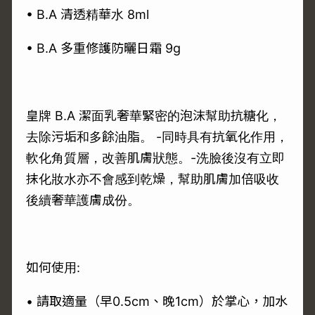
• B.A 清透精華水 8ml
• B.A 多重修護防曬日霜 9g
皇牌 B.A 潔面乳奢華緊密的泡沫幫助抗糖化，
去除污垢和多餘油脂。 -同時具有抗氧化作用，
軟化角質層，改善肌膚狀態。-洗臉後沒有立即
抹化妝水亦不會感到乾燥，幫助肌膚加倍吸收
後續奢華護膚成份。
如何使用:
• 請取適量（早0.5cm、晚1cm）於掌心，加水