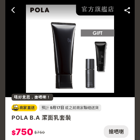
唔好意思，搶哂喇！
商家直送
預計
9月17日
或之前商家聯絡送貨
POLA B.A 潔面乳套裝
750
搶哂喇
$
$
750