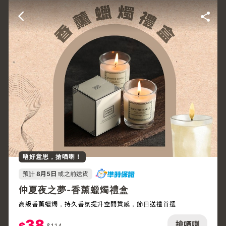
唔好意思，搶哂喇！
預計
8月5日
或之前送貨
仲夏夜之夢-香薰蠟燭禮盒
高級香薰蠟燭，持久香氛提升空間質感，節日送禮首選
38
搶哂喇
$
114