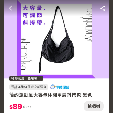
唔好意思，搶哂喇！
預計
4月24日
或之前送貨
簡約運動風大容量休閒單肩斜挎包 黑色
89
搶哂喇
$
$
267