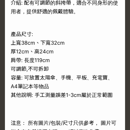
介紹: 配有可調節的斜挎帶，適合不同身形的使
用者，提供舒適的佩戴體驗。
產品尺寸:
上寬38cm、下寬32cm
厚12cm、高24cm
肩帶: 長度119cm
可調節,不可拆卸
容量: 可放置太陽傘、手機、平板、充電寶、
A4筆記本等物品
其他說明: 手工測量誤差1-3cm屬於正常範圍
注意： 所有圖片/包裝/尺寸只供參考， 圖片可