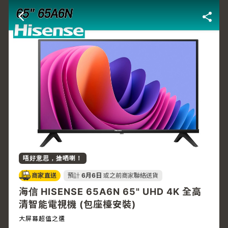
唔好意思，搶哂喇！
商家直送
預計
6月6日
或之前商家聯絡送貨
海信 HISENSE 65A6N 65" UHD 4K 全高
清智能電視機 (包座檯安裝)
大屏幕超值之選