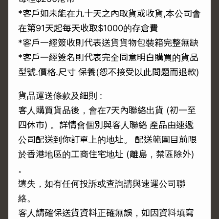
*客戶如未能在九十天之內取貨或收貨,本公司會
在第91天起每天收取$1000的存倉費
*客戶一經簽收則代表送貨貨物包裝箱完整無缺
*客戶一經簽名則代表完全同意明白購買的貨品
型號.價格.尺寸 保養(恕不接受以此問題而退款)
貨品運送條款及細則 :
客人購買貨品後，會在7天內聯絡出貨 (初一至
四休市) 。詳情會個別與客人聯絡 產品由速遞
公司配送到你訂單上的地址。 配送範圍目前限
於香港地區的工商住宅地址 (離島，禁區除外)
。
遺失，如有任何投訴或查詢請與速運公司聯
絡。
客人請確保送貨資料正確無誤，如因資料填寫