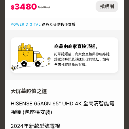
3480
搶哂喇
$
$
5980
POWER DIGITAL
送貨及提供售後支援
商品由商家直接派送。
訂單確認後，商家會直接與你聯絡確
認送貨時間及派送到你的地址，如有
查詢可聯絡商家客服。
大屏幕超值之選
HISENSE 65A6N 65" UHD 4K 全高清智能電
視機 (包座檯安裝)
2024年新款型號電視