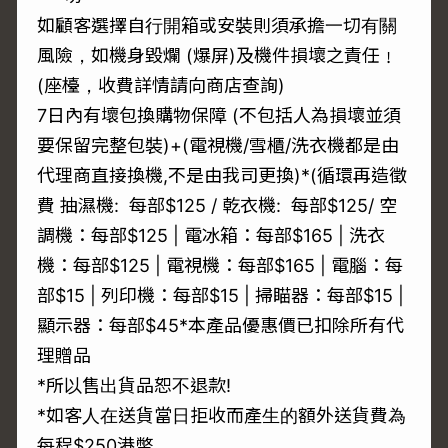
如顧客選擇自行開箱或安裝則須承擔一切有關
風險，如機身毀爛 (爆屏)及機件損壞之責任﹗
(座檯，收費詳情請向商店查詢)
7日內有壞包換購物保障 (不包括人為損壞並須
要保留完整包裝)+(電視機/雪櫃/洗衣機都是由
代理商直接換機,不是由我司更換)*(循環再造徵
費 抽濕機: 每部$125 / 乾衣機: 每部$125/ 空
調機：每部$125 | 電冰箱：每部$165 | 洗衣
機：每部$125 | 電視機：每部$165 | 電腦：每
部$15 | 列印機：每部$15 | 掃瞄器：每部$15 |
顯示器：每部$45*本產品優惠價已扣除所有代
理贈品
*所以售出貨品恕不退款!
*如客人在送貨當日拒收而產生的額外送貨費為
每程$250港幣