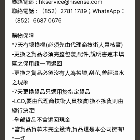
聯絡電郵 : hkservice@hisense.com
聯絡電話 : （852）2781 1789；WhatsApp：
（852）6687 0676
購物保障
*7天有壞換機(必須先由代理商技術人員核實)
-更換之貨品必須完整包裝,配件,說明書連未填
寫之保用證一同退回
-更換之貨品必須沒有人為損壞,刮花,曾經濕水
之現象
-7天更換貨品只適用於指定貨品
-LCD,要由代理商技術人員核實!換不換貨則由
總行決定!
-全部貨品不會退回現金
*當貨品貨款未完全繳清,貨品還是本公司擁有!
*一切