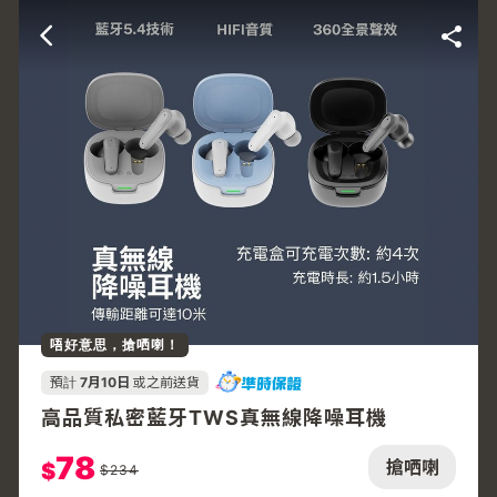
唔好意思，搶哂喇！
預計
7月10日
或之前送貨
高品質私密藍牙TWS真無線降噪耳機
78
搶哂喇
$
$
234