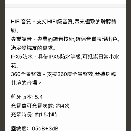
HIFI音質 - 支持HIFI級音質,帶來極致的聆聽體
驗。
專業調音 - 專業的調音技術,確保音質表現出色,
滿足發燒友的需求。
IPX5防水 - 具備IPX5防水等級,可抵禦日常小水
花。
360全景聲效 - 支援360度全景聲效,營造身臨
其境的音場。
藍牙版本: 5.4
充電盒可充電次數: 約4次
充電時長: 約1.5小時
靈敏度: 105dB+3dB