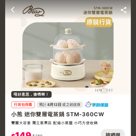
唔好意思，搶哂喇！
行貨包保養
預計
8月12日
或之前送貨
小熊 迷你雙層電蒸鍋 STM-360CW
雙層大容量 獨立蒸煮區 配備小蒸盤 小巧方便收納
149
搶哂喇
$
289