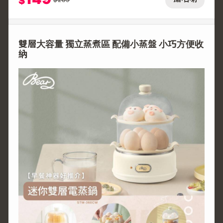
$
雙層大容量 獨立蒸煮區 配備小蒸盤 小巧方便收
納