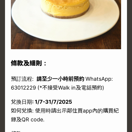
條款及細則：
預訂流程:
請至少一小時前預約
WhatsApp:
63012229
(*不接受Walk in及電話預約)
兌換日期
: 1/7-31/7/2025
如何兌換: 使用時請出示鄰住買app內的購買紀
錄及QR code.