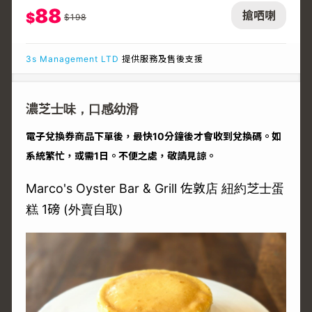
88
搶哂喇
$
$
198
3s Management LTD
提供服務及售後支援
濃芝士味，口感幼滑
電子兌換券商品下單後，最快10分鐘後才會收到兌換碼。如
系統繁忙，或需1日。不便之處，敬請見諒。
Marco's Oyster Bar & Grill 佐敦店 紐約芝士蛋
糕 1磅 (外賣自取)