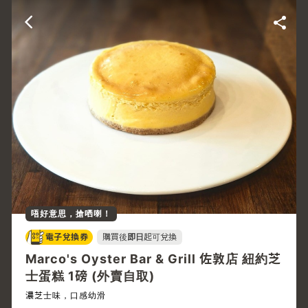
唔好意思，搶哂喇！
電子兌換券
購買後
即日
起可兌換
Marco's Oyster Bar & Grill 佐敦店 紐約芝
士蛋糕 1磅 (外賣自取)
濃芝士味，口感幼滑