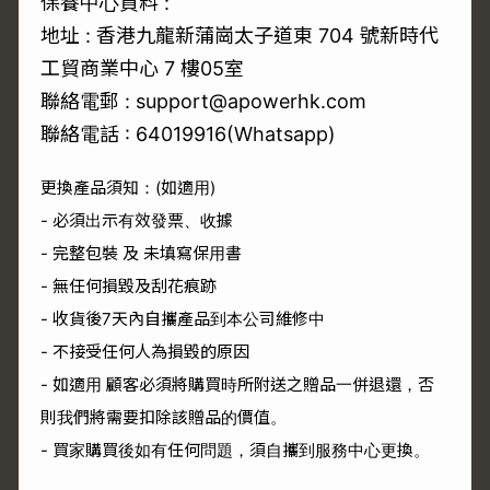
保養中心資料 :
地址 : 香港九龍新蒲崗太子道東 704 號新時代
工貿商業中心 7 樓05室
聯絡電郵 : support@apowerhk.com
聯絡電話 :
64019916
(Whatsapp)
更換產品須知：(如適用)
- 必須出示有效發票、收據
- 完整包裝 及 未填寫保用書
- 無任何損毀及刮花痕跡
- 收貨後7天內自攜產品到本公司維修中
- 不接受任何人為損毀的原因
- 如適用 顧客必須將購買時所附送之贈品一併退還，否
則我們將需要扣除該贈品的價值。
- 買家購買後如有任何問題，須自攜到服務中心更換。