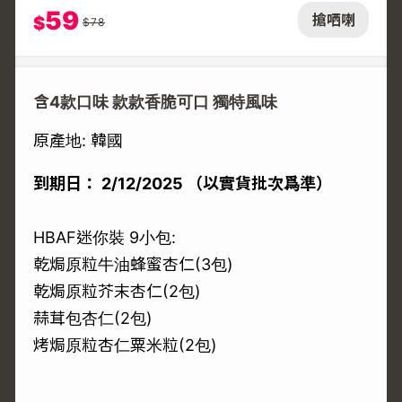
59
搶哂喇
$
$
78
含4款口味 款款香脆可口 獨特風味
原產地: 韓國
到期日：
2/12/2025 （以實貨批次爲準）
HBAF迷你裝 9小包:
乾焗原粒牛油蜂蜜杏仁(3包)
乾焗原粒芥末杏仁(2包)
蒜茸包杏仁(2包)
烤焗原粒杏仁粟米粒(2包)