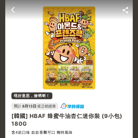
唔好意思，搶哂喇！
預計
8月13日
或之前送貨
[韓國] HBAF 蜂蜜牛油杏仁迷你裝 (9小包)
180G
含4款口味 款款香脆可口 獨特風味