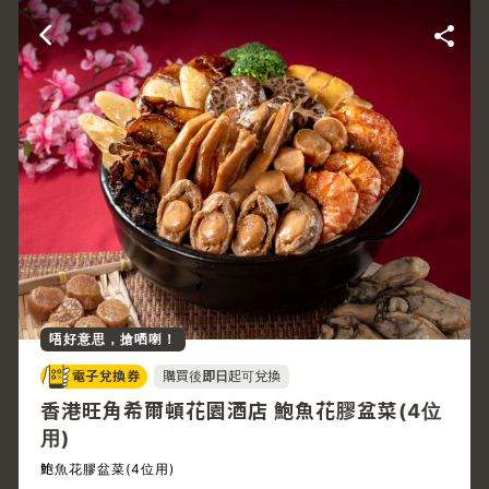
唔好意思，搶哂喇！
電子兌換券
購買後
即日
起可兌換
香港旺角希爾頓花園酒店 鮑魚花膠盆菜(4位
用)
鮑魚花膠盆菜(4位用)