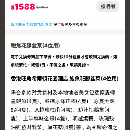
1588
搶哂喇
$
$
1988
香港旺角希爾頓花園酒店
提供服務及售後支援
鮑魚花膠盆菜(4位用)
電子兌換券商品下單後，最快10分鐘後才會收到兌換碼。如
系統繁忙，或需1日。不便之處，敬請見諒。
香港旺角希爾頓花園酒店 鮑魚花膠盆菜(4位用)
集合多款矜貴食材及本地地道美食包括原隻蠔
皇鮑魚(4隻)、滋補原條花膠(4隻)、原隻大虎
蝦(4隻)、原粒瑤柱甫(4粒)、鮑汁扣鵝掌(4
隻)、上等鮮味金蠔(4隻)、明爐燒鴨、玫瑰豉
油雞發財髮菜、厚花菇(4隻)等，為團聚必備之