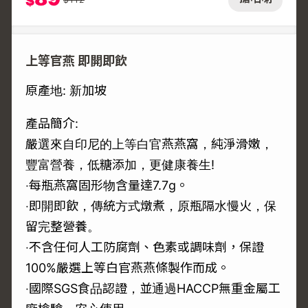
$
上等官燕 即開即飲
原產地: 新加坡
產品簡介:
嚴選來自印尼的上等白官燕燕窩，純淨滑嫩，
豐富營養，低糖添加，更健康養生!
‧每瓶燕窩固形物含量達7.7g。
‧即開即飲，傳統方式燉煮，原瓶隔水慢火，保
留完整營養。
‧不含任何人工防腐劑、色素或調味劑，保證
100%嚴選上等白官燕燕條製作而成。
‧國際SGS食品認證，並通過HACCP無重金屬工