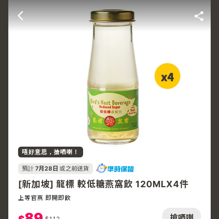
唔好意思，搶哂喇！
預計
7月28日
或之前送貨
[新加坡] 龍標 較低糖燕窩飲 120MLX4件
上等官燕 即開即飲
89
搶哂喇
$
112