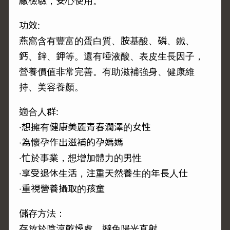
廠檢驗，安心使用。
功效:
燕窩含有豐富的蛋白質、胺基酸、磷、鐵、
鈣、鋅、鉀等。還有唾液酸、表皮生長因子，
營養價值非常完善。有助滋補強身、健康維
持、美容養顏。
適合人群:
‧想擁有健康美麗青春潤澤的女性
‧為懷孕作出滋補的孕媽媽
‧忙於事業，想增加體力的男性
‧享受退休生活，注重天然養生的年長人仕
‧重視營養攝取的孩童
儲存方法：
存放於陰涼乾燥處，避免陽光直射。