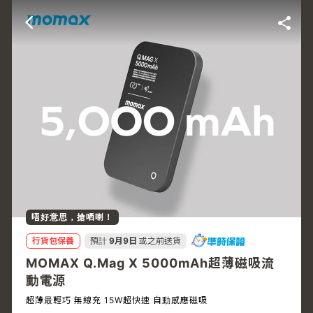
唔好意思，搶哂喇！
行貨包保養
預計
9月9日
或之前送貨
MOMAX Q.Mag X 5000mAh超薄磁吸流
動電源
超薄最輕巧 無線充 15W超快速 自動感應磁吸