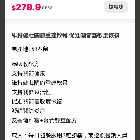
279.9
搶哂喇
$
$
558
維持健壯關節重建軟骨 促進關節靈敏度恢復
原產地: 紐西蘭
易吸收配方
支持關節健康
維持健壯關節重建軟骨
支持關節靈活性
促進關節靈敏度恢復
減輕關節炎症
氨基葡萄糖+薑黃雙重配方
成人：每日隨餐服用3粒膠囊，或遵照醫護人員