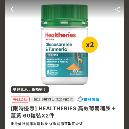
唔好意思，搶哂喇！
每日至抵
預計
8月13日
或之前送貨
[限時優惠] HEALTHERIES 高效葡萄糖胺＋
薑黃 60粒裝X2件
維持健壯關節重建軟骨 促進關節靈敏度恢復