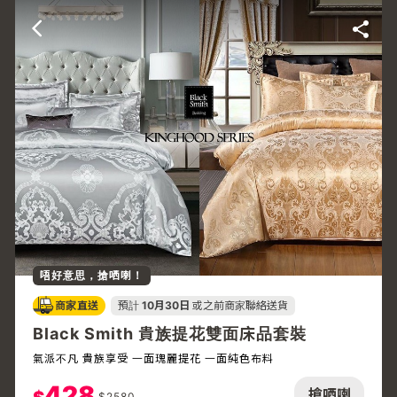
唔好意思，搶哂喇！
商家直送
預計
10月30日
或之前商家聯絡送貨
Black Smith 貴族提花雙面床品套裝
氣派不凡 貴族享受 一面瑰麗提花 一面純色布料
428
搶哂喇
$
2580