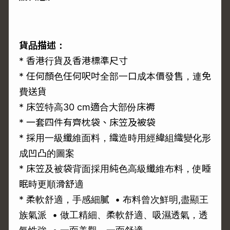
貨品描述：
* 香港行貨及香港標準尺寸
* 任何顏色任何呎吋全部一口成本價發售，連免
費送貨
* 床笠特高30 cm適合大部份床褥
* 一套四件有齊枕袋、床笠及被袋
* 採用一級纖維面料，織造時用經緯組織變化形
成凹凸的圖案
* 床笠及被袋背面採用純色高級纖維布料，使睡
眠時更順滑舒適
* 柔軟舒適，手感細膩 • 布料曾次鮮明,盡顯王
族氣派 • 做工精細、柔軟舒適、吸濕透氣，透