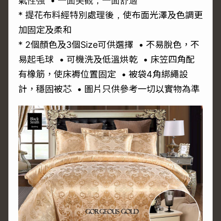
氣性強 • 一面美觀，一面舒適
* 提花布料經特別處理後，使布面光澤及色調更
加固定及柔和
* 2個顏色及3個Size可供選擇 • 不易脫色，不
易起毛球 • 可機洗及低溫烘乾 • 床笠四角配
有橡筋，使床褥位置固定 • 被袋4角綁繩設
計，穩固被芯 • 圖片只供參考一切以實物為準